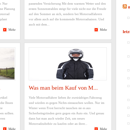
r. Nur
passenden Versicherung Mit dem warmen Wetter und den
eine Planung
ersten Sonnenstrahlen steigt für viele nicht nur die Freude
otorrad
auf den Sommer an sich, sondern bei Motorradfahrern
plant
vor allem auch auf die kommende Motorradsaison. Und
auch mit dem...
Mehr
Mehr
letz
.
Was man beim Kauf von M...
tikel
Viele Motorradfahrer lieben ihr zweirädriges Fahrzeug
 die Ihnen
und würden es gegen Nichts eintauschen wollen. Nur im
ie
Winter wenn Frost herrscht tauschen sie es aus
en sollten.
Sicherheitsgründen gern gegen ein Auto ein. Und genau
eren
dann hat man auch wieder Zeit, um neues
Motorradzubehör zu kaufen oder an ihrer...
Mehr
Mehr