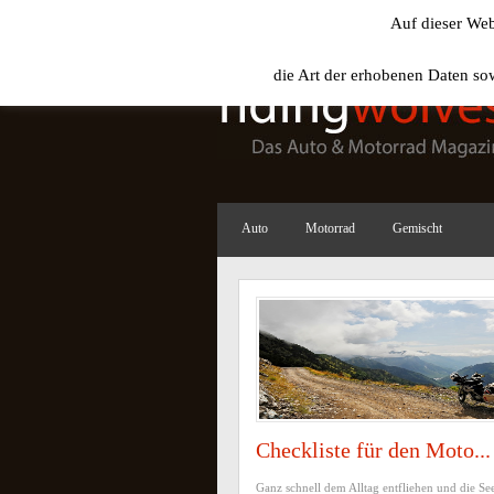
Auf dieser Web
Homepage
die Art der erhobenen Daten so
Auto
Motorrad
Gemischt
Checkliste für den Moto...
Ganz schnell dem Alltag entfliehen und die S