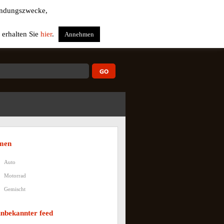
wendungszwecke,
 erhalten Sie
hier
.
Annehmen
men
Auto
Motorrad
Gemischt
unbekannter feed