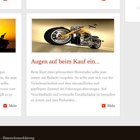
Augen auf beim Kauf ein...
igen
Beim Kauf eines gebrauchten Motorrades sollte man
ten, die man
immer mit Bedacht vorgehen. So sollte man sich von der
sollte.
Verkehrssicherheit und dem einwandfreien und
eroute weit
gepflegten Zustand des Fahrzeuges überzeugen. Auf
ilt es zu
Verschleißteile und eventuelle Unfallschäden ist besonders
zu achten und eine Probefahrt...
Mehr
Mehr
-
Datenschutzerklärung