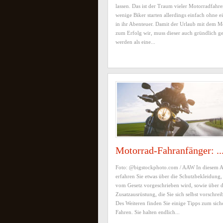
lassen. Das ist der Traum vieler Motorradfahre
wenige Biker starten allerdings einfach ohne 
in ihr Abenteuer. Damit der Urlaub mit dem M
zum Erfolg wir, muss dieser auch gründlich ge
werden als eine...
Motorrad-Fahranfänger: ..
Foto: @bigstockphoto.com / AAW In diesem Ar
erfahren Sie etwas über die Schutzbekleidung,
vom Gesetz vorgeschrieben wird, sowie über d
Zusatzausrüstung, die Sie sich selbst vorschreib
Des Weiteren finden Sie einige Tipps zum sich
Fahren. Sie halten endlich...