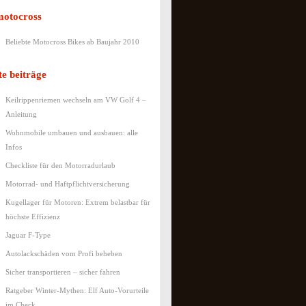
motocross
Beliebte Motocross Bikes ab Baujahr 2010
te beiträge
Keilrippenriemen wechseln am VW Golf 4 –
Anleitung
Wohnmobile umbauen und ausbauen: alle
Infos
Checkliste für den Motorradurlaub
Motorrad- und Haftpflichtversicherung
Kugellager für Motoren: Extrem belastbar für
höchste Effizienz
Jaguar F-Type
Autolackschäden vom Profi beheben
Sicher transportieren – sicher fahren
Ratgeber Winter-Mythen: Elf Auto-Vorurteile
im Check