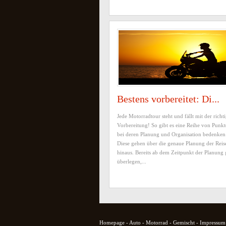
Bestens vorbereitet: Di...
Jede Motorradtour steht und fällt mit der richt
Vorbereitung! So gibt es eine Reihe von Punk
bei deren Planung und Organisation bedenken 
Diese gehen über die genaue Planung der Reis
hinaus. Bereits ab dem Zeitpunkt der Planung g
überlegen,...
Homepage
-
Auto
-
Motorrad
-
Gemischt
-
Impressum